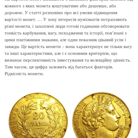
кожного з яких монета коштуватиме або дешевше, або
дорожче. У статті розповімо про всі умови підвищення
вартості монет. … У зону інтересів нумізматів потрапляють
різні монети, і захоплені люди готові годинами обговорювати
тонкість карбування, вагу, походження та історії, пов’язані з
цими платіжними знаками, але один показник цікавий усім і
завжди. Це вартість монети – вона характеризує не тільки вагу
та інші характеристики, але і є основним критерієм, що
визначає перспективність інвестування та колекційну цінність.
Тим часом, ця цифра залежить від багатьох факторів.
Рідкісність монети.