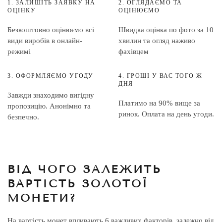
1. ЗАЛИШІТЬ ЗАЯВКУ НА
2. ОГЛЯДАЄМО ТА
ОЦІНКУ
ОЦІНЮЄМО
Безкоштовно оцінюємо всі
Швидка оцінка по фото за 10
види виробів в онлайн-
хвилин та огляд наживо
режимі
фахівцем
3. ОФОРМЛЯЄМО УГОДУ
4. ГРОШІ У ВАС ТОГО Ж
ДНЯ
Завжди знаходимо вигідну
Платимо на 90% вище за
пропозицію. Анонімно та
ринок. Оплата на день угоди.
безпечно.
ВІД ЧОГО ЗАЛЕЖИТЬ
ВАРТІСТЬ ЗОЛОТОЇ
МОНЕТИ?
На вартість монет впливають 6 важливих факторів, залежно від