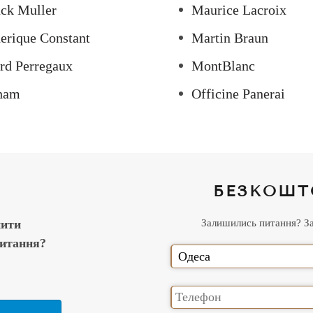
ck Muller
Maurice Lacroix
erique Constant
Martin Braun
rd Perregaux
MontBlanc
ham
Officine Panerai
БЕЗКОШТ
нити
Залишились питання? Зал
питання?