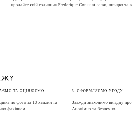
продайте свій годинник Frederique Constant легко, швидко та в
АЖ?
ДАЄМО ТА ОЦІНЮЄМО
3. ОФОРМЛЯЄМО УГОДУ
інка по фото за 10 хвилин та
Завжди знаходимо вигідну про
иво фахівцем
Анонімно та безпечно.