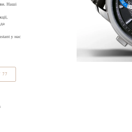
ви. Наші
ції,
ода
stant у нас
7 77
а