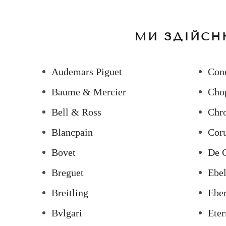
МИ ЗДІЙСН
Audemars Piguet
Con
Baume & Mercier
Cho
Bell & Ross
Chr
Blancpain
Cor
Bovet
De 
Breguet
Ebe
Breitling
Ebe
Bvlgari
Eter