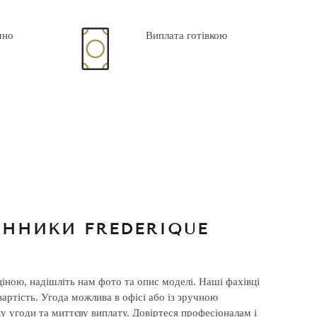
мно
Виплата готівкою
ННИКИ FREDERIQUE
іною, надішліть нам фото та опис моделі. Наші фахівці
ртість. Угода можлива в офісі або із зручною
у угоди та миттєву виплату. Довіртеся професіоналам і