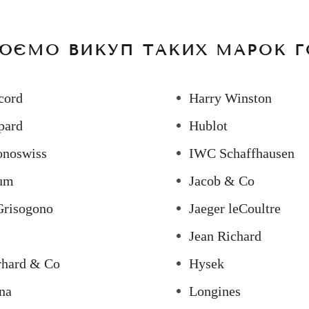
ЮЄМО ВИКУП ТАКИХ МАРОК Г
cord
Harry Winston
pard
Hublot
onoswiss
IWC Schaffhausen
um
Jacob & Co
Grisogono
Jaeger leCoultre
l
Jean Richard
rhard & Co
Hysek
na
Longines