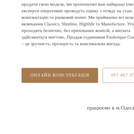
продати свою модель, ми пропонуємо вам найкращі умо
експерти оперативно проведуть оцінку з огляду на стан,
комплектацію та ринковий попит. Ми приймаємо всі колек
включаючи Classics, Slimline, Highlife та Manufacture. Уг
проходить безпечно, без прихованих комісій, а виплата
здійснюється миттєво. Продаж годинників Frederique Con
– це зручність, прозорість та максимальна вигода.
ОНЛАЙН КОНСУЛЬТАЦІЯ
097 007 9
працюємо в м.Одес