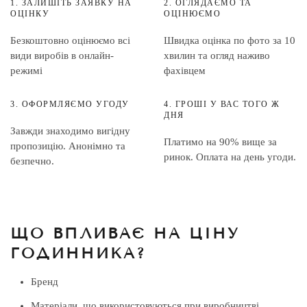
1. ЗАЛИШІТЬ ЗАЯВКУ НА
2. ОГЛЯДАЄМО ТА
ОЦІНКУ
ОЦІНЮЄМО
Безкоштовно оцінюємо всі
Швидка оцінка по фото за 10
види виробів в онлайн-
хвилин та огляд наживо
режимі
фахівцем
3. ОФОРМЛЯЄМО УГОДУ
4. ГРОШІ У ВАС ТОГО Ж
ДНЯ
Завжди знаходимо вигідну
Платимо на 90% вище за
пропозицію. Анонімно та
ринок. Оплата на день угоди.
безпечно.
ЩО ВПЛИВАЄ НА ЦІНУ
ГОДИННИКА?
Бренд
Матеріали, що використовуються при виробництві