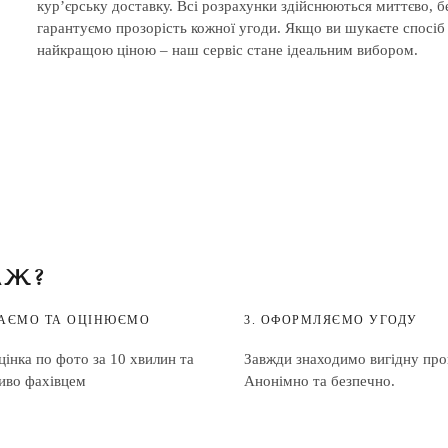
кур’єрську доставку. Всі розрахунки здійснюються миттєво, бе
гарантуємо прозорість кожної угоди. Якщо ви шукаєте спосіб
найкращою ціною – наш сервіс стане ідеальним вибором.
АЖ?
ДАЄМО ТА ОЦІНЮЄМО
3. ОФОРМЛЯЄМО УГОДУ
інка по фото за 10 хвилин та
Завжди знаходимо вигідну про
иво фахівцем
Анонімно та безпечно.