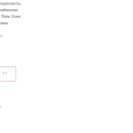
ідкісність,
приймаємо
e Time Zone
овна
і
7 77
а