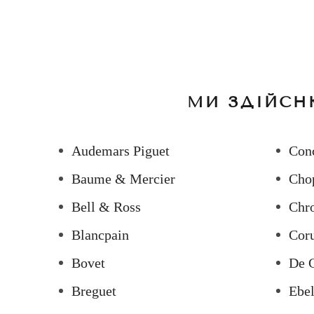
МИ ЗДІЙСН
Audemars Piguet
Con
Baume & Mercier
Cho
Bell & Ross
Chr
Blancpain
Cor
Bovet
De 
Breguet
Ebe