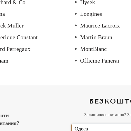
rhard & Co
Hysek
na
Longines
ck Muller
Maurice Lacroix
erique Constant
Martin Braun
rd Perregaux
MontBlanc
ham
Officine Panerai
БЕЗКОШТ
нити
Залишились питання? Зал
питання?