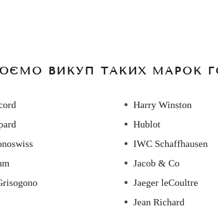
ЮЄМО ВИКУП ТАКИХ МАРОК Г
cord
Harry Winston
pard
Hublot
onoswiss
IWC Schaffhausen
um
Jacob & Co
Grisogono
Jaeger leCoultre
l
Jean Richard