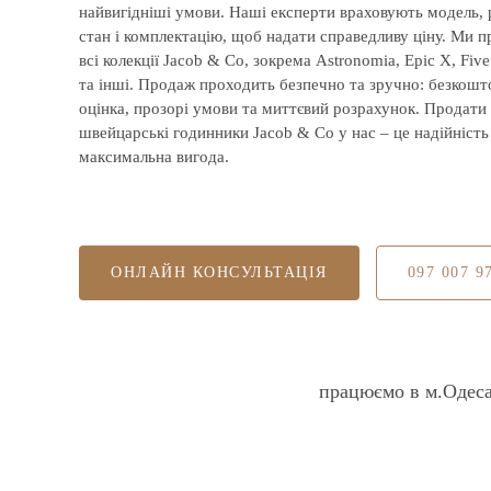
найвигідніші умови. Наші експерти враховують модель, р
стан і комплектацію, щоб надати справедливу ціну. Ми 
всі колекції Jacob & Co, зокрема Astronomia, Epic X, Fiv
та інші. Продаж проходить безпечно та зручно: безкошт
оцінка, прозорі умови та миттєвий розрахунок. Продати
швейцарські годинники Jacob & Co у нас – це надійність 
максимальна вигода.
ОНЛАЙН КОНСУЛЬТАЦІЯ
097 007 9
працюємо в м.Одес