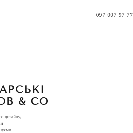
097 007 97 77
АРСЬКІ
OB & CO
го дизайну,
ви
онуємо